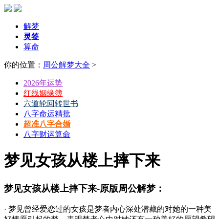
解梦
灵签
算命
你的位置：
周公解梦大全
>
2026年运势
红线姻缘簿
六道轮回转世书
八字命运精批
超准八字合婚
八字财运算命
梦见女孩从楼上摔下来
梦见女孩从楼上摔下来-原版周公解梦：
· 梦见曾经爱恋过的女孩是梦者内心深处潜藏的对她的一种美