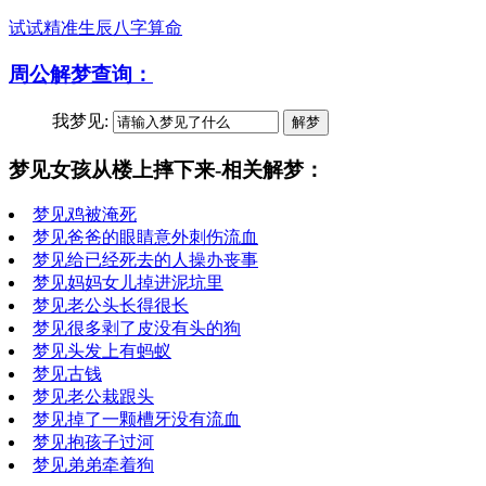
试试精准生辰八字算命
周公解梦查询：
我梦见:
梦见女孩从楼上摔下来-相关解梦：
梦见鸡被淹死
梦见爸爸的眼睛意外刺伤流血
梦见给已经死去的人操办丧事
梦见妈妈女儿掉进泥坑里
梦见老公头长得很长
梦见很多剥了皮没有头的狗
梦见头发上有蚂蚁
梦见古钱
梦见老公栽跟头
梦见掉了一颗槽牙没有流血
梦见抱孩子过河
梦见弟弟牵着狗