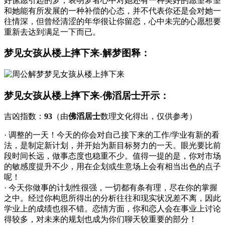
好愫愿引起的梦，表明梦者心中对她还有一种美好的愿望希望
和她能有所发展的一种补偿的心态，并不代表你还是会对她一
往情深，但曾经清涩的年华很让你留恋，心中未完的心愿想要
重新去达到满足一下而已。
梦见女孩从楼上摔下来-解梦图释：
梦见女孩从楼上摔下来-佛滔居士开示：
吉凶指数：
93
（由
佛滔居士
数理文化得出，仅供参考）
· 调整的一天！今天的你会对自己接下来的工作/学业有新的看
法，是制定新计划，并开始为新目标努力的一天。眼光要比前
段时间长远，做事态度也稳重不少。值得一提的是，你对市场
的敏感度提升不少，用在企划或生意场上会有相当出色的点子
呢！
· 今天你做事的计划性很强，一切都有条有理，尽在你的掌握
之中。经过你构思所得出的分析往往和现实状况差不离，因此
学业上的成绩也很不错。恋情方面，你和恋人会在事业上讨论
得较多，对未来的规划也成为你们聊天较重要的部分！