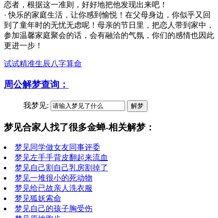
恋者，根据这一准则，好好地把他发现出来吧！
· 快乐的家庭生活，让你感到愉悦！在父母身边，你似乎又回
到了童年时的无忧无虑呢！母亲的节日里，把恋人带到家中，
参加温馨家庭聚会的话，会有融洽的气氛，你们的感情也因此
更进一步！
试试精准生辰八字算命
周公解梦查询：
我梦见:
梦见合家人找了很多金蝉-相关解梦：
梦见同学做女友同事评委
梦见左手手背皮翻起来流血
梦见自己割自己乳房割掉了
梦见一堆很小的死动物
梦见给已故亲人洗衣服
梦见狐妖索命
梦见自己的孩子胸受伤