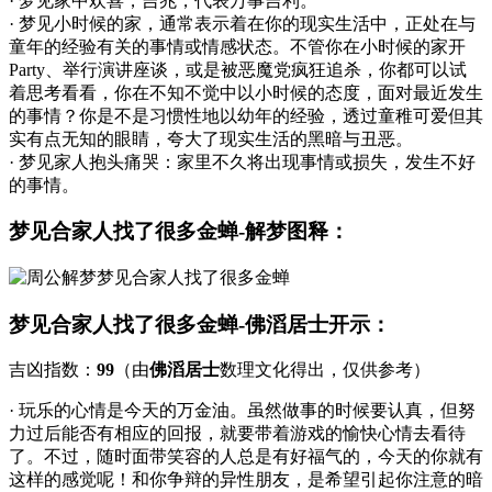
· 梦见家中欢喜，吉兆，代表万事吉利。
· 梦见小时候的家，通常表示着在你的现实生活中，正处在与
童年的经验有关的事情或情感状态。不管你在小时候的家开
Party、举行演讲座谈，或是被恶魔党疯狂追杀，你都可以试
着思考看看，你在不知不觉中以小时候的态度，面对最近发生
的事情？你是不是习惯性地以幼年的经验，透过童稚可爱但其
实有点无知的眼睛，夸大了现实生活的黑暗与丑恶。
· 梦见家人抱头痛哭：家里不久将出现事情或损失，发生不好
的事情。
梦见合家人找了很多金蝉-解梦图释：
梦见合家人找了很多金蝉-佛滔居士开示：
吉凶指数：
99
（由
佛滔居士
数理文化得出，仅供参考）
· 玩乐的心情是今天的万金油。虽然做事的时候要认真，但努
力过后能否有相应的回报，就要带着游戏的愉快心情去看待
了。不过，随时面带笑容的人总是有好福气的，今天的你就有
这样的感觉呢！和你争辩的异性朋友，是希望引起你注意的暗