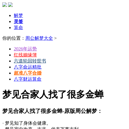
解梦
灵签
算命
你的位置：
周公解梦大全
>
2026年运势
红线姻缘簿
六道轮回转世书
八字命运精批
超准八字合婚
八字财运算命
梦见合家人找了很多金蝉
梦见合家人找了很多金蝉-原版周公解梦：
· 梦见知了身体会健康。