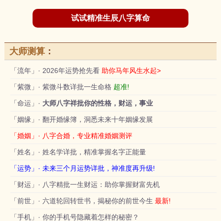
试试精准生辰八字算命
大师测算
：
「流年」· 2026年运势抢先看
助你马年风生水起>
「紫微」· 紫微斗数详批一生命格
超准!
「命运」·
大师八字祥批你的性格，财运，事业
「姻缘」· 翻开婚缘簿，洞悉未来十年姻缘发展
「婚姻」· 八字合婚，专业精准婚姻测评
「姓名」· 姓名学详批，精准掌握名字正能量
「运势」· 未来三个月运势详批，神准度再升级!
「财运」· 八字精批一生财运：助你掌握财富先机
「前世」· 六道轮回转世书，揭秘你的前世今生
最新!
「手机」· 你的手机号隐藏着怎样的秘密？