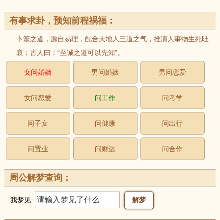
有事求卦，预知前程祸福
：
卜筮之道，源自易理，配合天地人三道之气，推演人事物生死旺
衰；古人曰：“至诚之道可以先知”。
女问婚姻
男问婚姻
男问恋爱
女问恋爱
问工作
问考学
问子女
问健康
问出行
问置业
问财运
问合作
周公解梦查询：
我梦见: