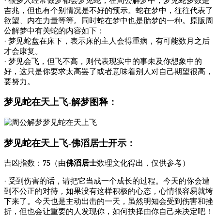
· 很多人经常做梦都会梦见蛇，在周公解梦中，梦见蛇多数是
吉兆，但也有个别情况是不好的预示。蛇在梦中，往往代表了
欲望、内在力量等等。同时蛇在梦中也是胎梦的一种。原版周
公解梦中有关蛇的内容如下：
· 梦见蛇盘在床下，表示床的主人会得重病，有可能数月之后
才会康复。
· 梦见会飞，但飞不高，则代表现实中的事未及你想象中的
好，这只是你要求太高罢了或者意味着别人对自己期望很高，
要努力。
梦见蛇在天上飞-解梦图释：
梦见蛇在天上飞-佛滔居士开示：
吉凶指数：
75
（由
佛滔居士
数理文化得出，仅供参考）
· 受到伤害的话，请把它当成一个成长的过程。今天的你会遭
到不公正的对待，如果没有这样积极的心态，心情很容易就垮
下来了。今天也是主动出击的一天，虽然明知会受到伤害和挫
折，但也会让重要的人发现你，如何抉择由你自己来决定吧！