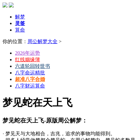
解梦
灵签
算命
你的位置：
周公解梦大全
>
2026年运势
红线姻缘簿
六道轮回转世书
八字命运精批
超准八字合婚
八字财运算命
梦见蛇在天上飞
梦见蛇在天上飞-原版周公解梦：
· 梦见天与大地相合，吉兆，追求的事物均能得到。