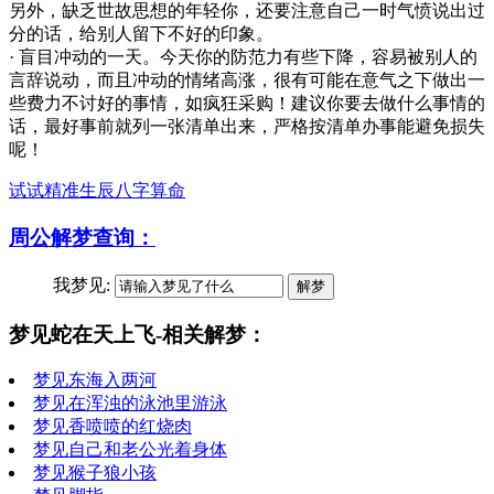
另外，缺乏世故思想的年轻你，还要注意自己一时气愤说出过
分的话，给别人留下不好的印象。
· 盲目冲动的一天。今天你的防范力有些下降，容易被别人的
言辞说动，而且冲动的情绪高涨，很有可能在意气之下做出一
些费力不讨好的事情，如疯狂采购！建议你要去做什么事情的
话，最好事前就列一张清单出来，严格按清单办事能避免损失
呢！
试试精准生辰八字算命
周公解梦查询：
我梦见:
梦见蛇在天上飞-相关解梦：
梦见东海入两河
梦见在浑浊的泳池里游泳
梦见香喷喷的红烧肉
梦见自己和老公光着身体
梦见猴子狼小孩